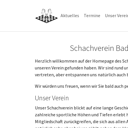
Skip to main navigation
Skip to main content
Skip to page footer
Aktuelles
Termine
Unser Verei
Schachverein Bad
Herzlich willkommen auf der Homepage des Schac
unseren Verein gefunden haben. Wir sind rund 
vertreten, aber entspannen uns natürlich auc
Wir würden uns freuen, wenn wir Sie bald auch 
Unser Verein
Unser Schachverein blickt auf eine lange Geschi
zahlreiche sportliche Höhen und Tiefen erlebt 
Mitgliedschaft zurückgreifen, die sich aus alle