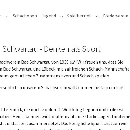
n
Schachopen
Jugend
Spielbetrieb
Förderverein
Submenu for "Unser Verein"
Submenu for "Jugend"
Submenu for "Sp
 Schwartau - Denken als Sport
hverein Bad Schwartau von 1930 e.V.! Wir freuen uns, dass Sie
um Bad Schwartau und Lübeck mit zahlreichen Schach-Mannschaft
h beim gemütlichen Zusammensitzen und Schach spielen.
persönlich in unserem Schachverein willkommen heißen dürfen!
chte zurück, die noch vor dem 2. Weltkrieg begann und in der wir
haben. Heute können wir vor allem auf eine starke Jugend und ein
n Altersklassen zusammensetzt. Das königliche Spiel schätzen wir