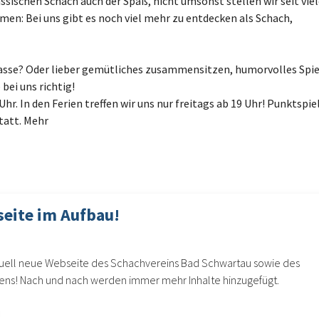
assischen Schach auch der Spaß, nicht umsonst stellen wir seit vie
n: Bei uns gibt es noch viel mehr zu entdecken als Schach,
lasse? Oder lieber gemütliches zusammensitzen, humorvolles Spie
bei uns richtig!
Uhr. In den Ferien treffen wir uns nur freitags ab 19 Uhr! Punktspie
tatt. Mehr
eite im Aufbau!
ktuell neue Webseite des Schachvereins Bad Schwartau sowie des
ns! Nach und nach werden immer mehr Inhalte hinzugefügt.