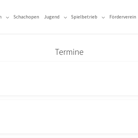
n
Schachopen
Jugend
Spielbetrieb
Förderverein
Submenu for "Unser Verein"
Submenu for "Jugend"
Submenu for "Sp
Termine