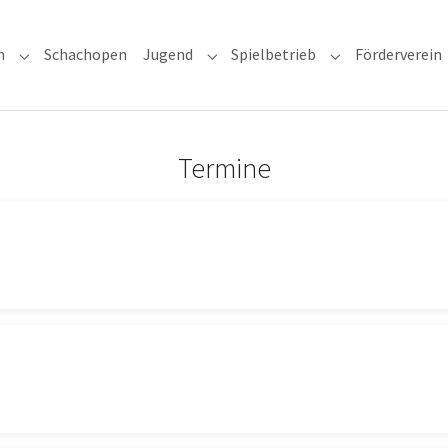
n
Schachopen
Jugend
Spielbetrieb
Förderverein
Submenu for "Unser Verein"
Submenu for "Jugend"
Submenu for "Sp
Termine