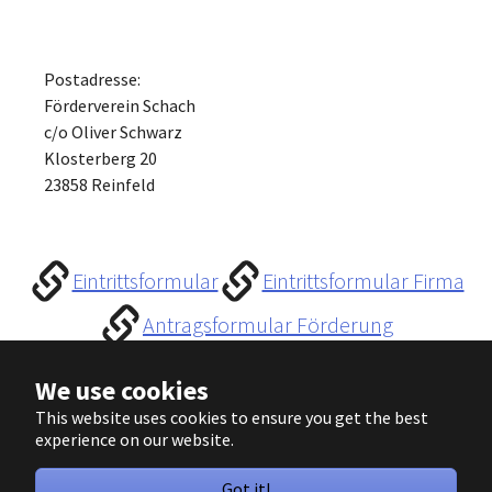
Postadresse:
Förderverein Schach
c/o Oliver Schwarz
Klosterberg 20
23858 Reinfeld
Eintrittsformular
Eintrittsformular Firma
Antragsformular Förderung
We use cookies
This website uses cookies to ensure you get the best
Impressum
Datenschutz
Login
experience on our website.
Got it!