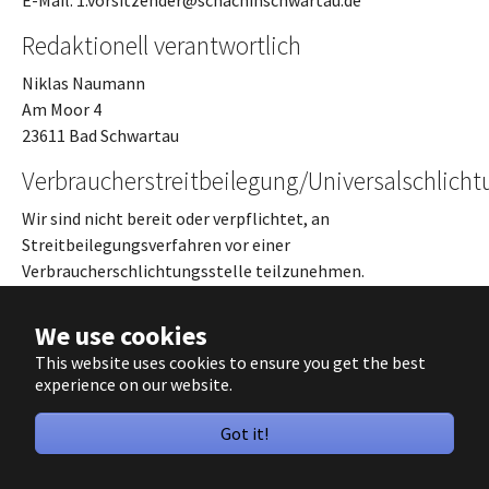
Redaktionell verantwortlich
Niklas Naumann
Am Moor 4
23611 Bad Schwartau
Verbraucherstreitbeilegung/Universalschlicht
Wir sind nicht bereit oder verpflichtet, an
Streitbeilegungsverfahren vor einer
Verbraucherschlichtungsstelle teilzunehmen.
We use cookies
Impressum
Datenschutz
Login
This website uses cookies to ensure you get the best
experience on our website.
Got it!
Schachverein Bad Schwartau von 1930 e.V.