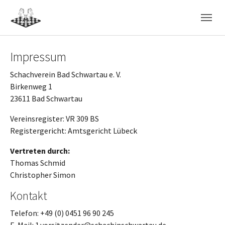
Skip to main navigation
Skip to main content
Skip to page footer
Impressum
Schachverein Bad Schwartau e. V.
Birkenweg 1
23611 Bad Schwartau
Vereinsregister: VR 309 BS
Registergericht: Amtsgericht Lübeck
Vertreten durch:
Thomas Schmid
Christopher Simon
Kontakt
Telefon: +49 (0) 0451 96 90 245
E-Mail: 1.vorsitzender@schachinschwartau.de