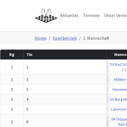
Skip to main navigation
Skip to main content
Skip to page footer
Aktuelles
Termine
Unser Verei
You are here:
Home
Spielbetrieb
1. Mannschaft
Rg
Tln
Mannsc
SV Bad Sc
1
1
1 (-
1
2
Möllner 
1
3
Husumer 
1
4
SV Bargteh
1
5
Lübecker 
SK Doppe
1
6
Kiel 3