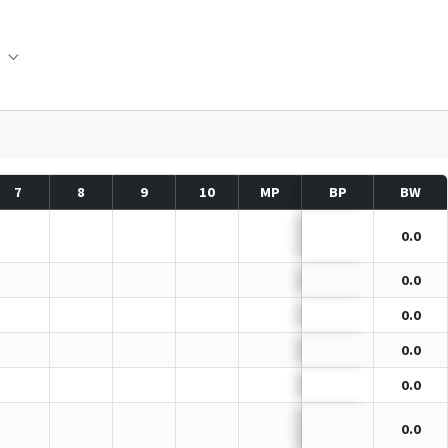
ielbetrieb"
Submenu for "Förderverein"
7
8
9
10
MP
BP
BW
0.0
0.0
0.0
0.0
0.0
0.0