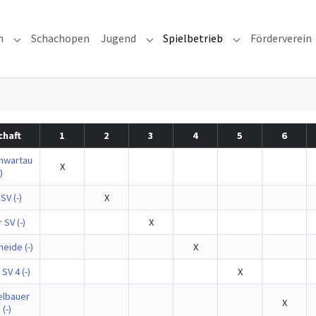
n
Schachopen
Jugend
Spielbetrieb
Förderverein
Submenu for "Unser Verein"
Submenu for "Jugend"
Submenu for "Sp
haft
1
2
3
4
5
6
hwartau
X
)
SV (-)
X
SV (-)
X
eide (-)
X
SV 4 (-)
X
lbauer
X
 (-)