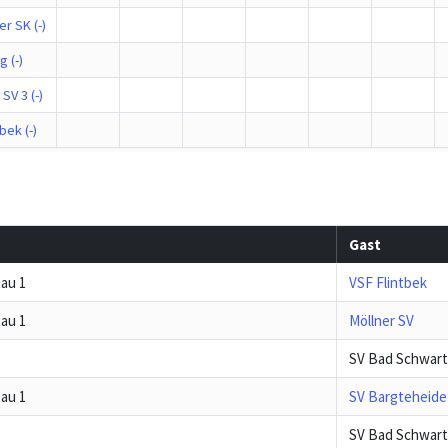
r SK (-)
g (-)
SV 3 (-)
bek (-)
Gast
au 1
VSF Flintbek
au 1
Möllner SV
SV Bad Schwart
au 1
SV Bargteheide
SV Bad Schwart